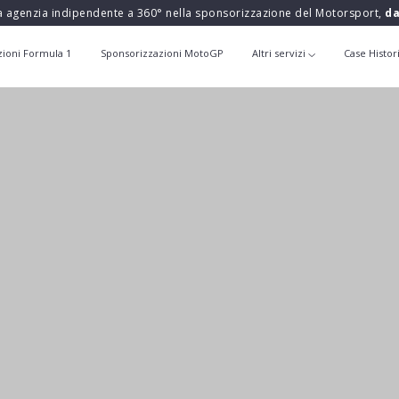
a agenzia indipendente a 360° nella sponsorizzazione del Motorsport,
da
zioni Formula 1
Sponsorizzazioni MotoGP
Altri servizi
Case Histor