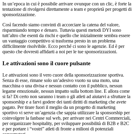
In un’epoca in cui è possibile arrivare ovunque con un clic, è forte la
tentazione di rivolgersi direttamente a team e proprietà per progetti di
sponsorizzazione.
Così facendo siamo convinti di accorciare la catena del valore,
risparmiando tempo e denaro. Tuttavia questi metodi DYI sono
tutt’altro che esenti da rischi e quello che inizialmente sembra essere
un vantaggio competitivo si trasforma presto in un problema
difficilmente risolvibile. Ecco perché ci sono le agenzie. Ed è per
questo che dovresti affidarti a noi per le tue sponsorizzazioni.
Le attivazioni sono il cuore pulsante
Le attivazioni sono il vero cuore della sponsorizzazione sportiva.
Senza di esse, rimane solo un’adesivo vuoto su una moto, una
macchina o una divisa e nessun contatto con il pubblico, nessun
legame emozionale, nessun impatto sulla bottom line. E allora come
si fa? Di certo non saranno i team o gli atleti ad aiutarvi a sfruttare la
sponsorship e a farvi godere dei tanti diritti di marketing che avete
pagato. Per tirare fuori il meglio da un progetto di marketing
sportivo vi serve un’agenzia che sappia utilizzare la sponsorship per
coinvolgere la fanbase sul web, per arrivare nei Centri Commerciali,
per organizzare hospitality, per sviluppare possibilità di B2B e B2C
e per portare i “vostri” atleti di fronte a milioni di potenziali