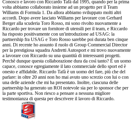
Conosco e lavoro con Riccardo Tafà dal 1995, quando per la prima
volta abbiamo collaborato insieme ad un progetto per il Team
Williams di Formula 1. Da allora abbiamo sviluppato molti altri
accordi. Dopo avere lasciato Williams per lavorare con Gerhard
Berger alla scuderia Toro Rosso, mi sono rivolto nuovamente a
Riccardo per trovare un fornitore di utensili per il team, e Riccardo
ha risposto positivamente con un'introduzione ad USAG: la
partnership fra USAG e Toro Rosso sarebbe poi durata ben cinque
anni. Di recente ho assunto il ruolo di Group Commercial Director
per la prestigiosa squadra Andretti Autosport e mi trovo nuovamente
a lavorare con Riccardo su una quantità di interessanti progetti.
Perchè dunque questa collaborazione dura da così tanto? È un uomo
capace, conosce egregiamente il lato commerciale dello sport ed è
onesto e affidabile. Riccardo Tafà è un uomo del fare, più che del
parlare: in oltre 20 anni non ho mai avuto uno screzio con lui o con
una delle aziende che mi ha presentato. Inoltre, ciascuna delle
partnership ha generato un ROI notevole sia per lo sponsor che per
la parte sportiva. Non riesco a pensare a nessuna migliore
testimonianza di questa per descrivere il lavoro di Riccardo.