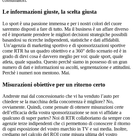
consumatori.
Le informazioni giuste, la scelta giusta
Lo sport è una passione immensa e per i nostri colori del cuore
saremmo disposti a fare di tutto. Ma il business è un affare diverso
ed è importante prendere le migliori decisioni strategiche possibili
basandosi su ricerche indipendenti, statistiche e dati affidabili.
Un’agenzia di marketing sportivo e di sponsorizzazioni sportive
come RTR ha un quadro obiettivo e a 360° dello scenario ed è in
grado di dirvi cosa è davvero meglio per voi: quale sport, quale
atleta, quale squadra. Questo perchè siamo in possesso di un gran
numero di dati e informazioni su ascolti, segmentazione e attitudini.
Perchè i numeri non mentono. Mai.
Misurazioni obiettive per un ritorno certo
Andreste mai dal concessionario che vi ha venduto l’auto per
chiedere se la macchina della concorrenza è migliore? No,
ovviamente. Quindi, come pensate di ottenere misurazioni certe
dell’efficacia della vostra sponsorizzazione se non vi affidate a
qualcuno di super partes? Noi di RTR collaboriamo da sempre con
agenzie terze indipendenti che ci permettono di conoscere il ritorno
di ogni esposizione del vostro marchio in TV e sui media. Inoltre,
crediamo nel calcolo del ROI come misura ultima del vostro