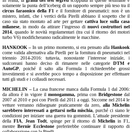
In realtà, la
grana dei test segreti
scoppiata in queste settimane è
solamente la punta dell’iceberg di un rapporto sempre più teso tra il
circus faraonico della F1
e il fornitore di pneumatici: non è un
mistero, infatti, che i vertici della Pirelli abbiano il sospetto che il
caso sia stato montato ad arte per gettare
cattiva luce sulla casa
milanese
, in modo da attirare l’ingresso di
nuovi costruttori nel
2014
, quando le novità regolamentari (tra cui il ritorno dei motori
turbo V6) modificheranno radicalmente le macchine.
HANKOOK –
In un primo momento, si era pensato alla
Hankook
come valida alternativa alla Pirelli per la fornitura di pneumatici nel
triennio 2014-2016: tuttavia, nonostante l’interesse iniziale, i
sudcoreani hanno deciso di rimanere nelle categorie
DTM e
AutoGP
, poiché il salto alla Formula 1 richiederebbe grossi
investimenti e si avrebbe poco tempo a disposizione per effettuare
tutti gli studi e i collaudi necessari.
MICHELIN –
La casa francese manca dalla Formula 1 dal 2006:
da allora è in vigore il
monogamma,
prima con
Bridgestone
dal
2007 al 2010 e poi con Pirelli dal 2011 a oggi. Siccome nel 2014 le
vetture verranno ridisegnate praticamente da zero,
alla Michelin
sarebbero interessati a gettarsi nella mischia
, purché ci siano le
condizioni per iniziare una guerra tra gommisti. L’attuale presidente
della
FIA
,
Jean Todt
, spinge per il ritorno di
Michelin
in F1,
mentre
Bernie Ecclestone
preferirebbe continuare il rapporto di
collaborazione con la Pirelli.