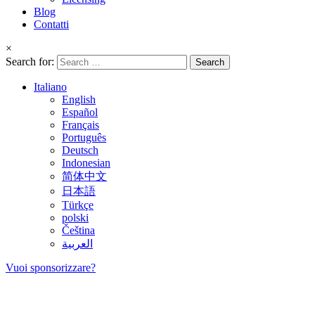
Blog
Contatti
×
Search for:
Italiano
English
Español
Français
Português
Deutsch
Indonesian
简体中文
日本語
Türkçe
polski
Čeština
العربية
Vuoi sponsorizzare?