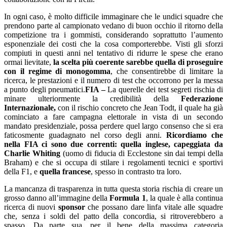
In ogni caso, è molto difficile immaginare che le undici squadre che
prendono parte al campionato vedano di buon occhio il ritorno della
competizione tra i gommisti, considerando soprattutto l’aumento
esponenziale dei costi che la cosa comporterebbe. Visti gli sforzi
compiuti in questi anni nel tentativo di ridurre le spese che erano
ormai lievitate,
la scelta più coerente sarebbe quella di proseguire
con il regime di monogomma
, che consentirebbe di limitare la
ricerca, le prestazioni e il numero di test che occorrono per la messa
a punto degli pneumatici.
FIA –
La querelle dei test segreti rischia di
minare ulteriormente la credibilità della
Federazione
Internazionale,
con il rischio concreto che Jean Todt, il quale ha già
cominciato a fare campagna elettorale in vista di un secondo
mandato presidenziale, possa perdere quel largo consenso che si era
faticosmente guadagnato nel corso degli anni.
Ricordiamo che
nella FIA ci sono due correnti: quella inglese, capeggiata da
Charlie Whiting
(uomo di fiducia di Ecclestone sin dai tempi della
Braham) e che si occupa di stilare i regolamenti tecnici e sportivi
della F1, e
quella francese
, spesso in contrasto tra loro.
La mancanza di trasparenza in tutta questa storia rischia di creare un
grosso danno all’immagine della
Formula 1
, la quale è alla continua
ricerca di nuovi
sponsor
che possano dare linfa vitale alle squadre
che, senza i soldi del patto della concordia, si ritroverebbero a
spasso. Da parte sua, per il bene della massima categoria