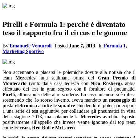
Pirelli e Formula 1: perchè è diventato
teso il rapporto fra il circus e le gomme
By
Emanuele Venturoli
| Posted
June 7, 2013
| In
Formula 1
,
Marketing Sportivo
Non accennano a placarsi le polemiche dovute alla notizia che il
team
Mercedes
, una settimana prima del
Gran Premio di
Montecarlo
(vinto dalla casa tedesca con
Nico Rosberg
), abbia
effettuato dei test in gran segreto con il fornitore di pneumatici
Pirelli
, all’insaputa delle altre scuderie. La casa milanese si è difesa
sostenendo che, lo scorso inverno, aveva mandato un
messaggio di
posta elettronica a tutte le squadre
chiedendo di poter partecipare
a una serie di test aggiuntivi per collaudare gli pneumatici in vista
della stagione 2013, ma solamente la
Mercedes
avrebbe risposto
positivamente all’appello che invece venne ignorato dai top team
come
Ferrari, Red Bull e McLaren
.