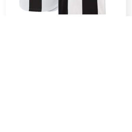
November 22, 2018
Adidas, Real Madrid E L’epoca Dei Kit Deal
Una delle domande più frequenti che ci vengono fatte
quando parliamo di sponsorship è quanto costa diventare
sponsor di una squadra di calcio, o di un singolo
calciatore. I nume[...]
Read More