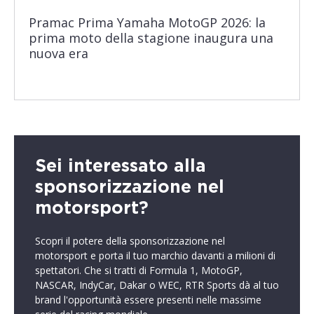
Pramac Prima Yamaha MotoGP 2026: la
prima moto della stagione inaugura una
nuova era
Sei interessato alla
sponsorizzazione nel
motorsport?
Scopri il potere della sponsorizzazione nel
motorsport e porta il tuo marchio davanti a milioni di
spettatori. Che si tratti di Formula 1, MotoGP,
NASCAR, IndyCar, Dakar o WEC, RTR Sports dà al tuo
brand l'opportunità essere presenti nelle massime