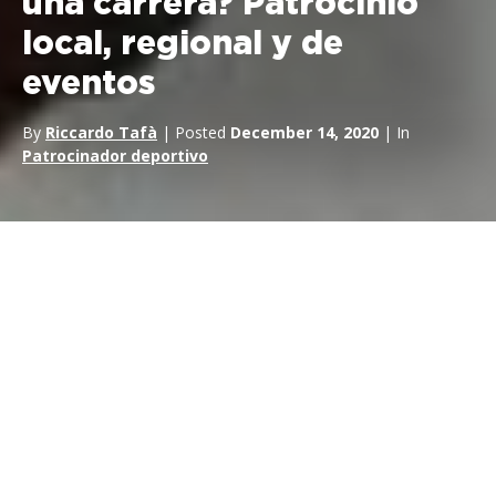
una carrera? Patrocinio
local, regional y de
eventos
By
Riccardo Tafà
| Posted
December 14, 2020
| In
Patrocinador deportivo
En
RTR Sports
Marketing, a menudo nos preguntan: “Nuestra
empresa sólo opera en un país, ¿podemos patrocinar a un
equipo de MotoGP sólo para nuestra carrera local?”.
La respuesta es sí. De hecho, existen formatos de patrocinio
inteligentes y eficaces que permiten a las empresas activarse
sólo durante un Gran Premio, en un territorio, o incluso
durante un único fin de semana. Se llama
patrocinio