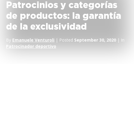
Patrocinios y categorías
de productos: la garantía
de la exclusividad
By
Emanuele Venturoli
| Posted
September 30, 2020
| In
Patrocinador deportivo
El paso inicial en cualquier programa de patrocinio deportivo
es que la empresa compruebe qué
categorías de
productos
están disponibles. La Ciencia de los Productos Básicos, la
disciplina que estudia la naturaleza, las posibilidades de uso y
el valor comercial de los productos básicos,
define una
categoría de productos
como la clase de productos
identificados según la clasificación de productos, es decir, un