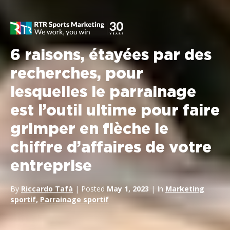
6 raisons, étayées par des
recherches, pour
lesquelles le parrainage
est l’outil ultime pour faire
grimper en flèche le
chiffre d’affaires de votre
entreprise
By
Riccardo Tafà
| Posted
May 1, 2023
| In
Marketing
sportif
,
Parrainage sportif