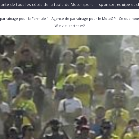
ante de tous les côtés de la table du Motorsport — sponsor, équipe et
parrainage pour la Formule 1
Agence de parrainage pour le MotoGP
Ce que nous
Wie viel kostet es?