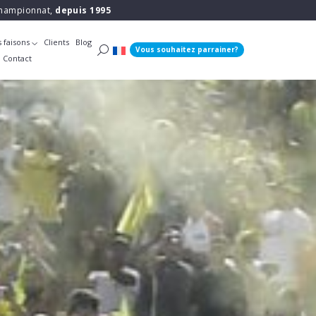
 championnat,
depuis 1995
 faisons
Clients
Blog
Vous souhaitez parrainer?
Contact