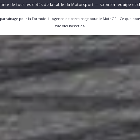
ante de tous les côtés de la table du Motorsport — sponsor, équipe et
parrainage pour la Formule 1
Agence de parrainage pour le MotoGP
Ce que nous
Wie viel kostet es?