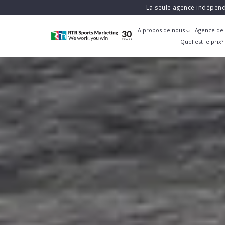
La seule agence indépend
A propos de nous
Agence de 
Quel est le prix?