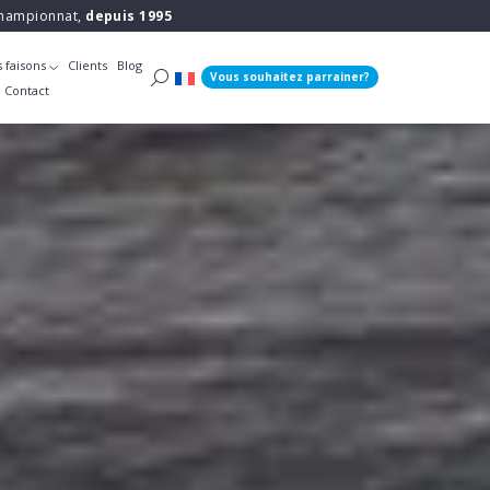
 championnat,
depuis 1995
 faisons
Clients
Blog
Vous souhaitez parrainer?
Contact