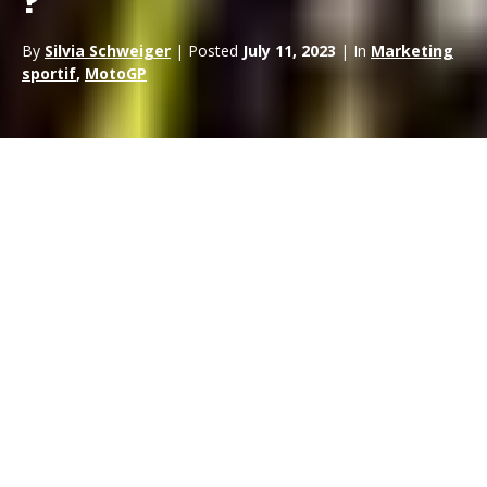
?
By
Silvia Schweiger
| Posted
July 11, 2023
| In
Marketing
sportif
,
MotoGP
Valentino Rossi
, alias “The Doctor”, a exercé une influence
sur le monde du sport automobile qui va bien au-delà de son
dernier tour de piste. Bien qu’il se soit retiré de la compétition
professionnelle il y a plus de deux ans, Rossi reste un acteur
essentiel dans le domaine du sponsoring en
sponsoring et
du marketing
et du marketing de la MotoGP. Sa
marque
VR46 et son
équipe de
MotoGP
ont récemment annoncé un
partenariat exclusif avec le géant mondial du commerce
électronique,
eBay
. L’ampleur de cette collaboration a suscité
de nombreuses spéculations et une grande curiosité quant à
ses ramifications sur l’industrie et, paradoxalement, sur l’avenir