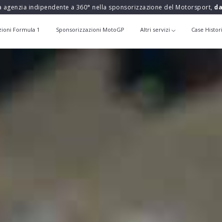
a agenzia indipendente a 360° nella sponsorizzazione del Motorsport,
da
zioni Formula 1
Sponsorizzazioni MotoGP
Altri servizi
Case Histor