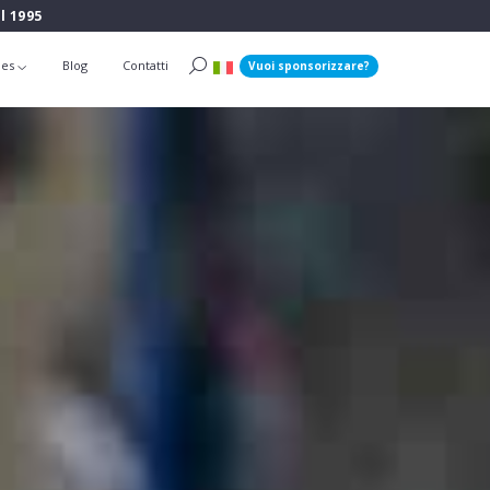
l 1995
ies
Blog
Contatti
Vuoi sponsorizzare?