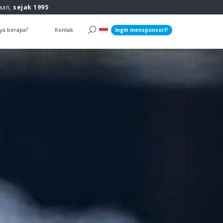
raan,
sejak 1995
ya berapa?
Kontak
Ingin mensponsori?