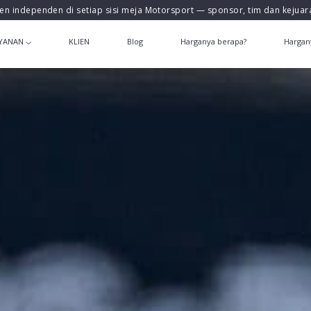
en independen di setiap sisi meja Motorsport — sponsor, tim dan kejua
YANAN
KLIEN
Blog
Harganya berapa?
Hargan