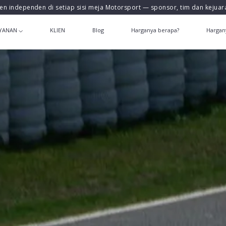
en independen di setiap sisi meja Motorsport — sponsor, tim dan kejua
YANAN
KLIEN
Blog
Harganya berapa?
Hargan