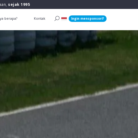
raan,
sejak 1995
ya berapa?
Kontak
Ingin mensponsori?