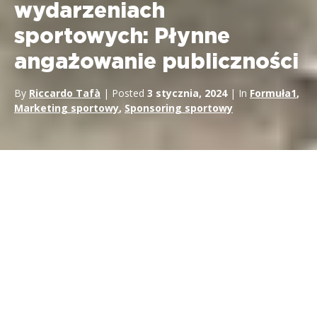
wydarzeniach
sportowych: Płynne
angażowanie publiczności
By
Riccardo Tafà
| Posted
3 stycznia, 2024
| In
Formuła1
,
Marketing sportowy
,
Sponsoring sportowy
W stale zmieniającym się krajobrazie marketingu, firmy
nieustannie poszukują innowacyjnych strategii, aby skutecznie
przyciągnąć uwagę swoich docelowych odbiorców. Reklama
obwodowa stała się potężnym narzędziem marketingowym,
strategicznie umieszczającym tablice reklamowe podczas
wydarzeń sportowych, aby przekazywać odbiorcom atrakcyjne
wiadomości bez powodowania zakłóceń. Niniejszy artykuł