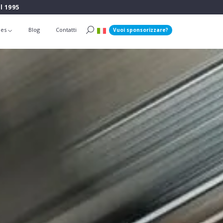
l 1995
ies
Blog
Contatti
Vuoi sponsorizzare?