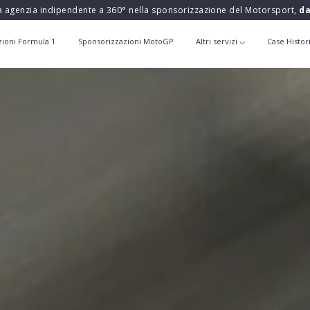
a agenzia indipendente a 360° nella sponsorizzazione del Motorsport,
da
zioni Formula 1
Sponsorizzazioni MotoGP
Altri servizi
Case Histor