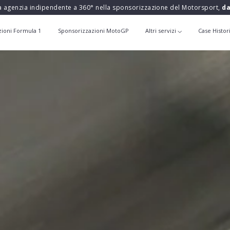
a agenzia indipendente a 360° nella sponsorizzazione del Motorsport,
da
zioni Formula 1
Sponsorizzazioni MotoGP
Altri servizi
Case Histor