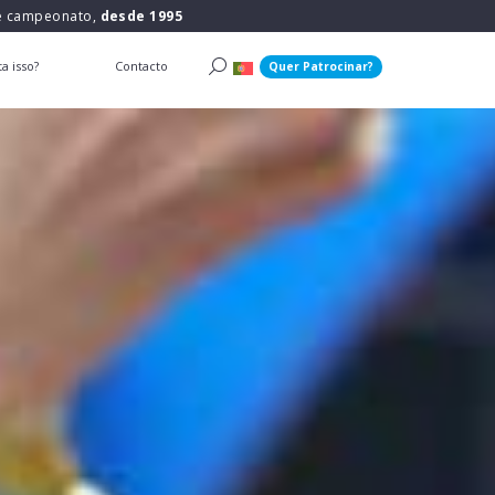
 e campeonato,
desde 1995
a isso?
Contacto
Quer Patrocinar?