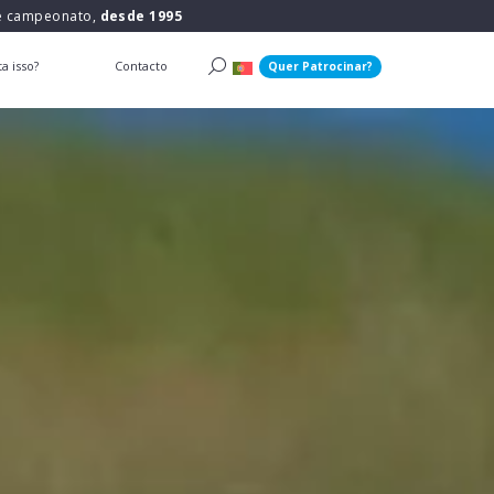
 e campeonato,
desde 1995
a isso?
Contacto
Quer Patrocinar?