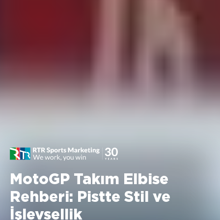
MotoGP Takım Elbise
Rehberi: Pistte Stil ve
İşlevsellik