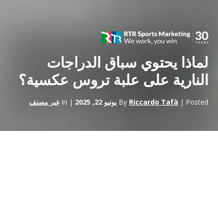
لماذا يحتوي سباق الدراجات
النارية على علبة تروس عكسية؟
| Posted
Riccardo Tafà
By
يونيو 22, 2025
| In
غير مصنف
لا
الموتو جي بي
وهي الفئة الأعلى في عالم الدراجات النارية، عالم رائع
ومعقد، مليء بالتقنيات المتقدمة والحلول التقنية المبتكرة. ومن أبرز هذه
التقنيات علبة التروس العكسية التي تثير فضول المشجعين والمبتدئين
على حد سواء. ولكن لماذا تعتمد دراجات الموتو جي بي على هذا النوع