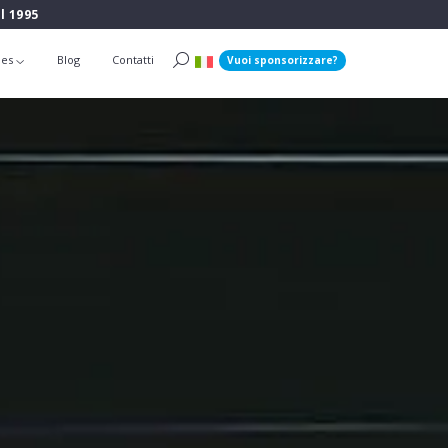
l 1995
ies
Blog
Contatti
Vuoi sponsorizzare?