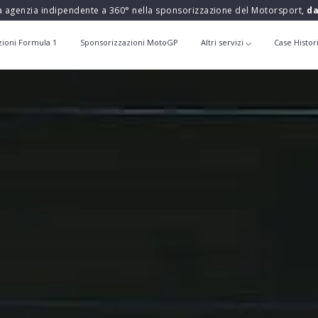
a agenzia indipendente a 360° nella sponsorizzazione del Motorsport,
da
zioni Formula 1
Sponsorizzazioni MotoGP
Altri servizi
Case Histor