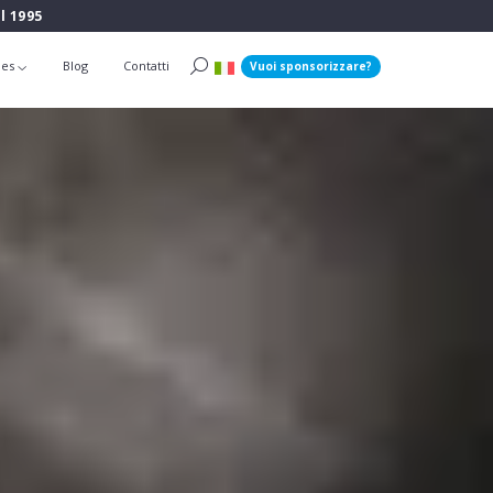
l 1995
ies
Blog
Contatti
Vuoi sponsorizzare?