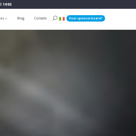
l 1995
ies
Blog
Contatti
Vuoi sponsorizzare?