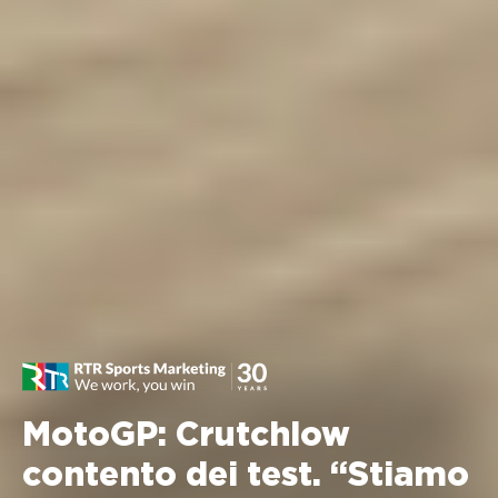
MotoGP: Crutchlow
contento dei test. “Stiamo