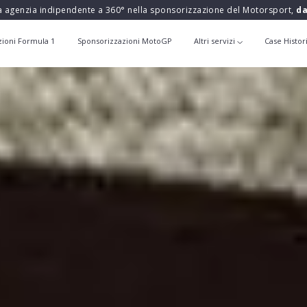
a agenzia indipendente a 360° nella sponsorizzazione del Motorsport,
da
zioni Formula 1
Sponsorizzazioni MotoGP
Altri servizi
Case Histor