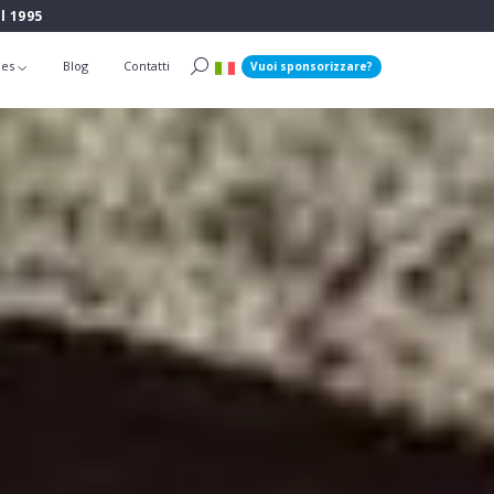
l 1995
ies
Blog
Contatti
Vuoi sponsorizzare?