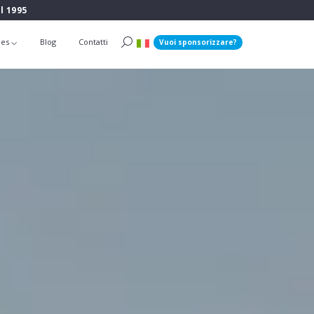
l 1995
ies
Blog
Contatti
Vuoi sponsorizzare?