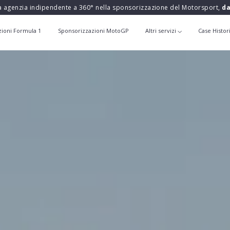
a agenzia indipendente a 360° nella sponsorizzazione del Motorsport,
da
zioni Formula 1
Sponsorizzazioni MotoGP
Altri servizi
Case Histor