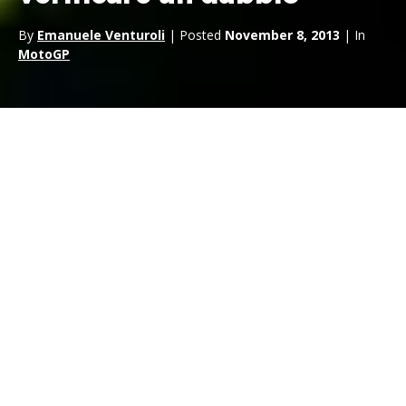
By
Emanuele Venturoli
| Posted
November 8, 2013
| In
MotoGP