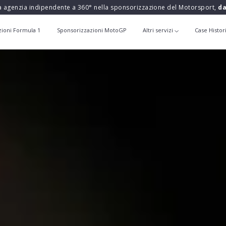
a agenzia indipendente a 360° nella sponsorizzazione del Motorsport,
da
zioni Formula 1
Sponsorizzazioni MotoGP
Altri servizi
Case Histor