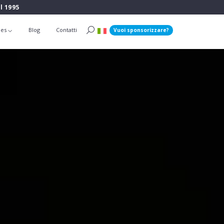
l 1995
ies
Blog
Contatti
Vuoi sponsorizzare?