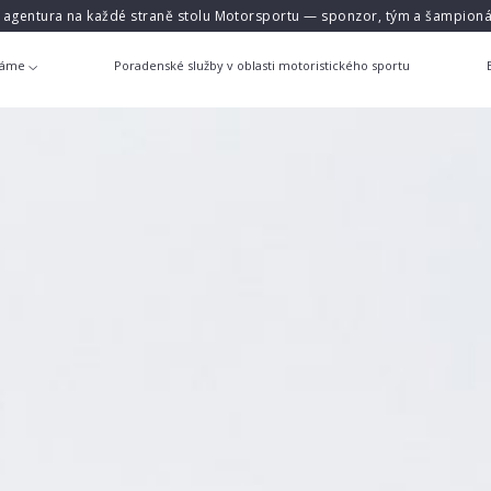
á agentura na každé straně stolu Motorsportu — sponzor, tým a šampioná
láme
Poradenské služby v oblasti motoristického sportu