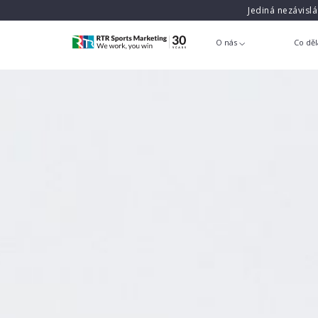
Jediná nezávisl
O nás
Co dě