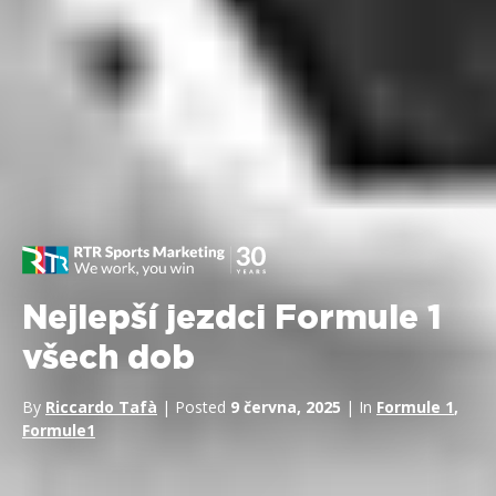
Nejlepší jezdci Formule 1
všech dob
By
Riccardo Tafà
| Posted
9 června, 2025
| In
Formule 1
,
Formule1