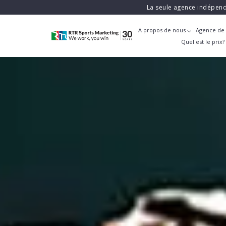
La seule agence indépend
A propos de nous
Agence de 
Quel est le prix?