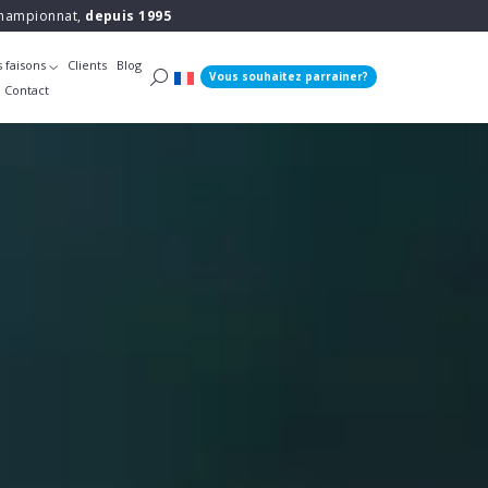
 championnat,
depuis 1995
 faisons
Clients
Blog
Vous souhaitez parrainer?
Contact