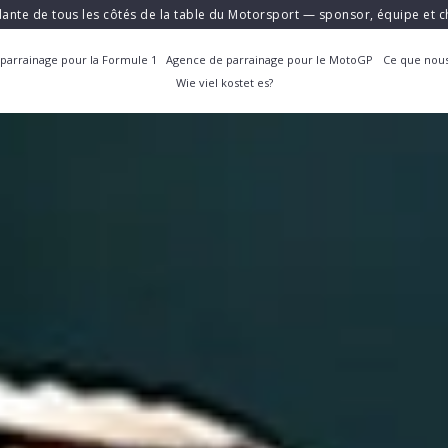
ante de tous les côtés de la table du Motorsport — sponsor, équipe et
parrainage pour la Formule 1
Agence de parrainage pour le MotoGP
Ce que nous
Wie viel kostet es?