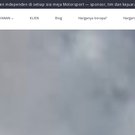
en independen di setiap sisi meja Motorsport — sponsor, tim dan kejua
YANAN
KLIEN
Blog
Harganya berapa?
Hargan