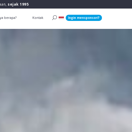
raan,
sejak 1995
ya berapa?
Kontak
Ingin mensponsori?