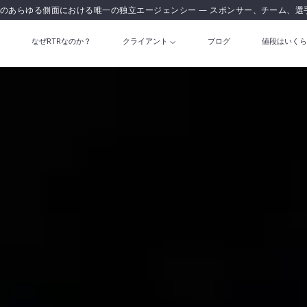
のあらゆる側面における唯一の独立エージェンシー — スポンサー、チーム、選
なぜRTRなのか？
クライアント
ブログ
値段はいくら