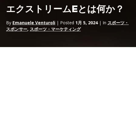
エクストリームEとは何か？
By
Emanuele Venturoli
| Posted
1月 5, 2024
| In
スポーツ・
スポンサー
,
スポーツ・マーケティング
エクストリームEは、世界有数の電気プロトタイプ選手権である
フォーミュラEが
統括・推進する新シリーズである。 CEOのアレ
ハンドロ・アガグが強く望んでいるエクストレイルEは、地球上
で最も人里離れた危険な場所で、エクストリームレース、環境維
持、アドレナリンが爆発的にミックスされた全電動SUVのレース
を見ることができる。 選手権は2021年1月、セネガルのレトバ湖
のピンク色の水からスタートする予定だ。
フォーミュラEからエクストリーム
Eへ