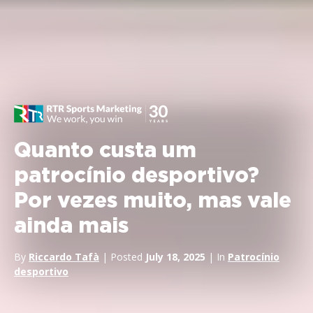
Quanto custa um
patrocínio desportivo?
Por vezes muito, mas vale
ainda mais
By
Riccardo Tafà
| Posted
July 18, 2025
| In
Patrocínio
desportivo