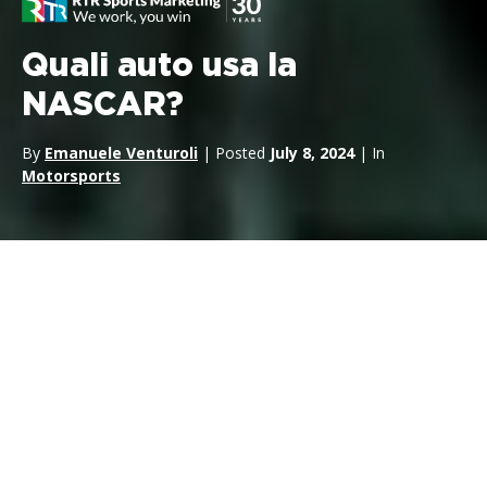
Quali auto usa la
NASCAR?
By
Emanuele Venturoli
| Posted
July 8, 2024
| In
Motorsports
La
National Association for Stock Car Auto Racing
(NASCAR)
è uno degli sport motoristici più popolari negli Stati
Uniti. Le auto usate nelle gare NASCAR sono famose per la
loro velocità, potenza e tecnologia avanzata. Ma quali auto
vengono effettivamente utilizzate in questa emozionante
competizione? In questo articolo, ci occuperemo della storia