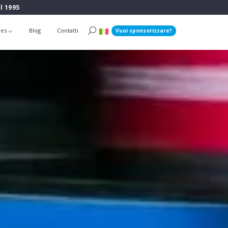
l 1995
ies
Blog
Contatti
Vuoi sponsorizzare?