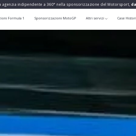
a agenzia indipendente a 360° nella sponsorizzazione del Motorsport,
da
zioni Formula 1
Sponsorizzazioni MotoGP
Altri servizi
Case Histor