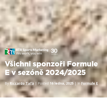
Všichni sponzoři Formule
E v sezóně 2024/2025
By
Riccardo Tafà
| Posted
16 ledna, 2025
| In
Formule E