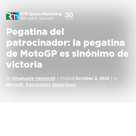
Pegatina del
patrocinador: la pegatina
de MotoGP es sinónimo de
victoria
By
Emanuele Venturoli
| Posted
October 2, 2020
| In
MotoGP
,
Patrocinios deportivos