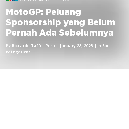
MotoGP: Peluang
Sponsorship yang Belum
Pernah Ada Sebelumnya
By
Riccardo Tafà
| Posted
January 28, 2025
| In
Sin
categorizar
Kejuaraan Dunia MotoGP merupakan puncak dari balap
motor, sebuah panggung global yang menawarkan
kesempatan unik bagi perusahaan untuk mendapatkan
visibilitas dan koneksi dengan audiens yang antusias dan loyal.
Dalam artikel ini, kami akan membahas alasannya
sponsorship di MotoGP
merupakan pilihan strategis yang