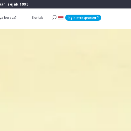
raan,
sejak 1995
ya berapa?
Kontak
Ingin mensponsori?