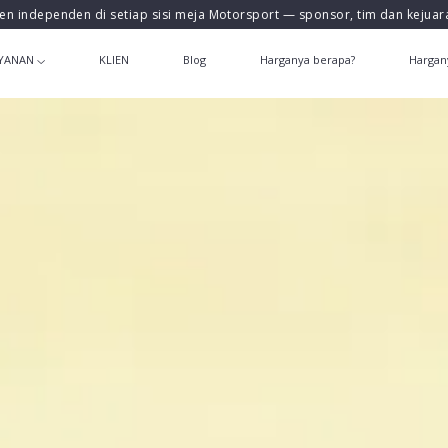
en independen di setiap sisi meja Motorsport — sponsor, tim dan kejua
YANAN
KLIEN
Blog
Harganya berapa?
Hargan