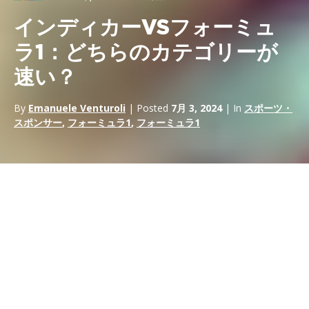
インディカーVSフォーミュ
ラ1：どちらのカテゴリーが
速い？
By
Emanuele Venturoli
| Posted
7月 3, 2024
| In
スポーツ・
スポンサー
,
フォーミュラ1
,
フォーミュラ1
モータースポーツ界で最も象徴的で権威あるカテゴリーといえ
ば、
インディカーと
F1だろう。
フォーミュラ1
. アドレナリン全
開のスペクタクルを提供し、世界中に何百万人ものファンを魅了
する両者
だが
、ファンの間で繰り返される疑問がある。この記事
では、技術的な違い、サーキットでのパフォーマンス、そして記
録を検証し、どちらのカテゴリーがスピードの王座を占めるかを