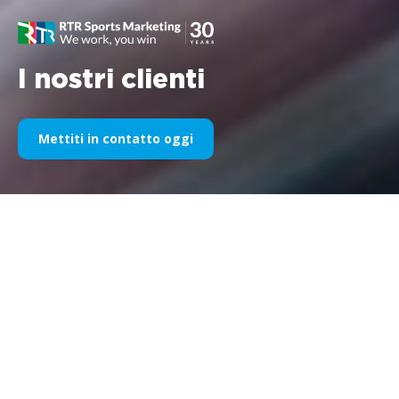
I nostri clienti
Mettiti in contatto oggi
La nostra sponsorizzazione
sportiva nel corso degli anni
Di seguito trovate una selezione dei nostri lavori suddivisi per
anni. Dalla
sponsorizzazione
della Williams F1
nel 1995 fino
ad oggi, la nostra passione per tutto ciò che riguarda
il
marketing sportivo
rimane invariata, così come il successo