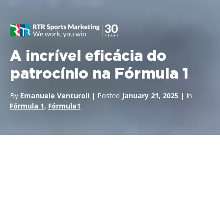
A incrível eficácia do
patrocínio na Fórmula 1
By
Emanuele Venturoli
| Posted
January 21, 2025
| In
Fórmula 1
,
Fórmula1
A Fórmula 1 (F1) não é apenas uma competição de
automobilismo de alto nível, mas também uma plataforma de
marketing global extraordinariamente eficaz. Os
patrocínios
na F1
oferecem às empresas uma oportunidade única de