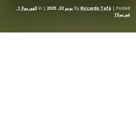
| Posted
Riccardo Tafà
By
يونيو 22, 2025
| In
الفورمولا 1
,
فورمولا1
يُعتبر
آلان بروست
أحد أعظم السائقين في تاريخ
الفورمولا 1،
وكان
آلان
بروست
بألقابه العالمية الأربعة
بطل بعض أكثر المنافسات إثارة في
الثمانينيات والتسعينيات. ثنائيات لا تُنسى مع
لاودا ومانسل
و
سينا
التي
كتبت بعضاً من أكثر صفحات السباقات إثارة.
البدايات في الصيغ الصغرى
بدأ بروست المولود في عام 1955 في
فرنسا
مسيرته في سباقات
الكارت في سنّ الـ14 عاماً، وفي عام 1973 فاز ببطولة
فرنسا للناشئين
وبطولة
العالم للناشئين
بينما كان بطل فرنسا في فئة
النخبة
في عام
1974. تحوّل إلى سباقات السيارات ذات المقعد الواحد في عام 1976
وفاز على الفور ببطولة فورمولا رينو وفاز بجميع السباقات باستثناء سباق