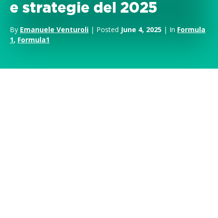
e strategie del 2025
By
Emanuele Venturoli
| Posted
June 4, 2025
| In
Formula
1
,
Formula1
Quando
Liberty Media
acquisì la
Formula 1
nel 2017, le
entrate da
sponsorizzazione
del campionato si aggiravano
attorno ai 272 milioni di dollari.
Otto anni dopo, quella cifra appare come l’eco di un’epoca
lontana. Nel 2025, secondo
Ampere Analysis
,
il valore
complessivo delle sponsorizzazioni – tra campionato e
team – supererà i 2,9 miliardi di dollari
. È una crescita
quantitativa, certo. Ma è soprattutto il segnale di una
mutazione qualitativ
a: quella di un campionato che è
passato da disciplina sportiva a
sistema culturale
, da evento