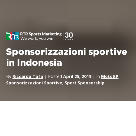
Sponsorizzazioni sportive
in Indonesia
By
Riccardo Tafà
| Posted
April 25, 2019
| In
MotoGP
,
Sponsorizzazioni Sportive
,
Sport Sponsorship
L’Indonesia si sta muovendo per reagire alle mosse che