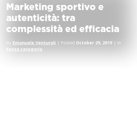
Marketing sportivo e
autenticità: tra
complessità ed efficacia
By
Emanuele Venturoli
| Posted
October 29, 2019
| In
Senza categoria
La capacità di trasmettere valori e messaggi promozionali in
modo efficace e non influenzato è una delle maggiori peculiarità
delle
sponsorizzazioni sportive
e del
marketing sportivo
in
generale. L’autenticità dei prodotti sportivi, ovvero la capacità di
apparire genuini e inalterati, è un concetto chiave per superare
le difese cognitive degli spettatori: quando intervengono
un’eccessiva complessità e un’inutile manipolazione, i risultati