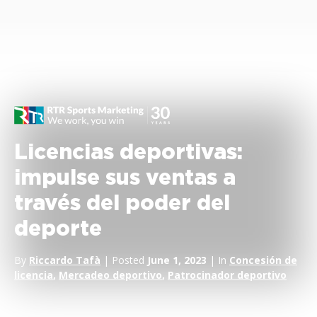
Licencias deportivas:
impulse sus ventas a
través del poder del
deporte
By
Riccardo Tafà
| Posted
June 1, 2023
| In
Concesión de
licencia
,
Mercadeo deportivo
,
Patrocinador deportivo