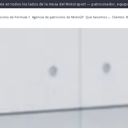
nte en todos los lados de la mesa del Motorsport — patrocinador, equi
ocinio de Fórmula 1
Agencia de patrocinio de MotoGP
Què hacemos
Clientes
B