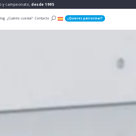
po y campeonato,
desde 1995
log
¿Cuánto cuesta?
Contacto
¿Quieres patrocinar?