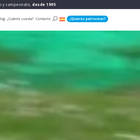
po y campeonato,
desde 1995
log
¿Cuánto cuesta?
Contacto
¿Quieres patrocinar?