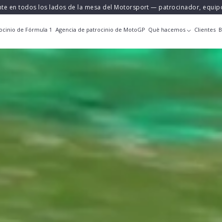
nte en todos los lados de la mesa del Motorsport — patrocinador, equi
ocinio de Fórmula 1
Agencia de patrocinio de MotoGP
Què hacemos
Clientes
B